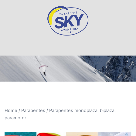
Saltar
al
contenido
Home
/
Parapentes
/ Parapentes monoplaza, biplaza,
paramotor